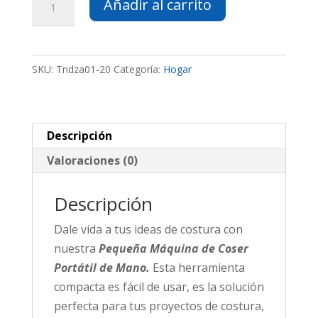
Añadir al carrito
de
Coser
Portátil
SKU:
Tndza01-20
Categoría:
Hogar
de
Mano
cantidad
Descripción
Valoraciones (0)
Descripción
Dale vida a tus ideas de costura con
nuestra
Pequeña Máquina de Coser
Portátil de Mano.
Esta herramienta
compacta es fácil de usar, es la solución
perfecta para tus proyectos de costura,