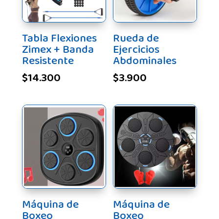
Tabla Flexiones
Rueda de
Zimex + Banda
Ejercicios
Resistente
Abdominales
$
14.300
$
3.900
Máquina de
Máquina de
Boxeo
Boxeo