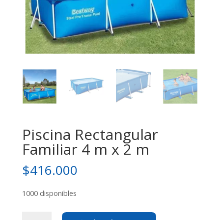
Piscina Rectangular
Familiar 4 m x 2 m
$
416.000
1000 disponibles
Piscina