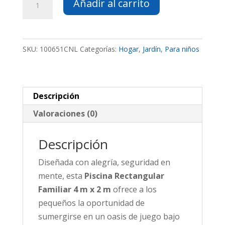
Añadir al carrito
Rectangular
Familiar
4
SKU:
100651CNL
Categorías:
Hogar
,
Jardín
,
Para niños
m
x
2
m
Descripción
cantidad
Valoraciones (0)
Descripción
Diseñada con alegría, seguridad en
mente, esta
Piscina Rectangular
Familiar 4 m x 2 m
ofrece a los
pequeños la oportunidad de
sumergirse en un oasis de juego bajo