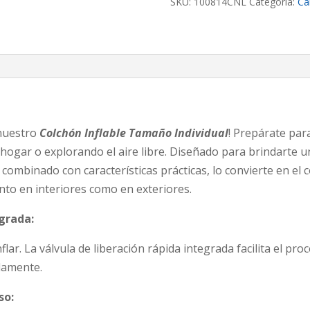
SKU:
100814CNL
Categoría:
Ca
cantidad
 nuestro
Colchón Inflable Tamaño Individual
! Prepárate par
u hogar o explorando el aire libre. Diseñado para brindarte
 combinado con características prácticas, lo convierte en e
to en interiores como en exteriores.
egrada:
inflar. La válvula de liberación rápida integrada facilita el 
damente.
so: