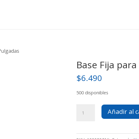
 Pulgadas
Base Fija para
$
6.490
500 disponibles
Base
Añadir al c
Fija
para
TV