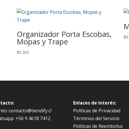
M
Organizador Porta Escobas,
$
9
Mopas y Trape
$
5.200
tacto:
Enlaces de Interés:
eo: contacto@tiendify.cl
Políticas de Privacidad
tsapp: +56 9 4618 7412
Términos del Servicio
Políticas de Reembolso