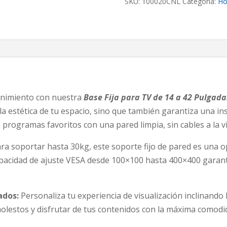
SKU:
100020CNL
Categoría:
Ho
14
a
42
Pulgadas
cantidad
enimiento con nuestra
Base Fija para TV de 14 a 42 Pulgada
la estética de tu espacio, sino que también garantiza una in
 programas favoritos con una pared limpia, sin cables a la vi
a soportar hasta 30kg, este soporte fijo de pared es una o
capacidad de ajuste VESA desde 100×100 hasta 400×400 garan
ados:
Personaliza tu experiencia de visualización inclinando
molestos y disfrutar de tus contenidos con la máxima comodid