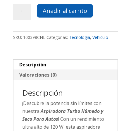
Aspiradora
Añadir al carrito
Turbo
Húmedo
y
SKU:
100398CNL
Categorías:
Tecnología
,
Vehículo
Seco
Para
Auto
cantidad
Descripción
Valoraciones (0)
Descripción
¡Descubre la potencia sin límites con
nuestra
Aspiradora Turbo Húmedo y
Seco Para Autos
! Con un rendimiento
ultra alto de 120 W, esta aspiradora