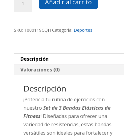
Añadir al carrito
de
3
Bandas
SKU:
1000119CQH
Categoría:
Deportes
Elásticas
de
Fitness
cantidad
Descripción
Valoraciones (0)
Descripción
¡Potencia tu rutina de ejercicios con
nuestro
Set de 3 Bandas Elásticas de
Fitness
! Diseñadas para ofrecer una
variedad de resistencias, estas bandas
versátiles son ideales para fortalecer y