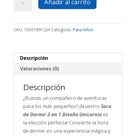
Añadir al carrito
de
Dormir
2
SKU:
1000189CQH
Categoría:
Para niños
en
1
Diseño Unicornio
cantidad
Descripción
Valoraciones (0)
Descripción
¿Buscas un compañero de aventuras
para los más pequeños? ¡Nuestro
Saco
de Dormir 2 en 1 Diseño Unicornio
es
la elección perfecta! Convierte la hora
de dormir en una experiencia mágica y